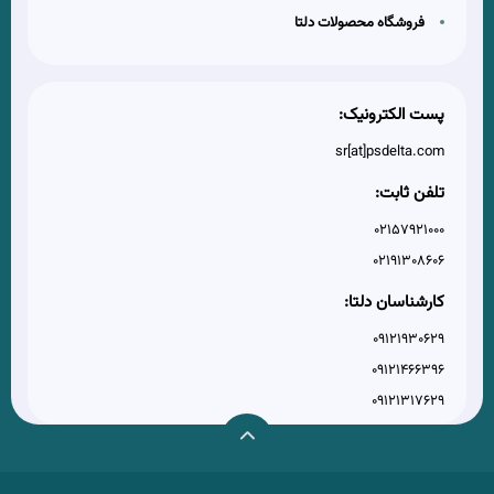
فروشگاه محصولات دلتا
پست الکترونیک:
sr[at]psdelta.com
تلفن ثابت:
02157921000
02191308606
کارشناسان دلتا:
09121930629
09121466396
09121317629