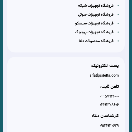
فروشگاه تجهیزات شبکه
فروشگاه تجهیزات صوتی
فروشگاه تجهیزات سیسکو
فروشگاه تجهیزات پیجینگ
فروشگاه محصولات دلتا
پست الکترونیک:
sr[at]psdelta.com
تلفن ثابت:
02157921000
02191308606
کارشناسان دلتا:
09121930629