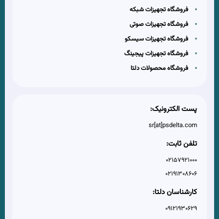
فروشگاه تجهیزات شبکه
فروشگاه تجهیزات صوتی
فروشگاه تجهیزات سیسکو
فروشگاه تجهیزات پیجینگ
فروشگاه محصولات دلتا
پست الکترونیک:
sr[at]psdelta.com
تلفن ثابت:
02157921000
02191308606
کارشناسان دلتا:
09121930629