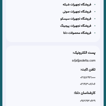
فروشگاه تجهیزات شبکه
فروشگاه تجهیزات صوتی
فروشگاه تجهیزات سیسکو
فروشگاه تجهیزات پیجینگ
فروشگاه محصولات دلتا
پست الکترونیک:
sr[at]psdelta.com
تلفن ثابت:
02157921000
02191308606
کارشناسان دلتا:
09121930629