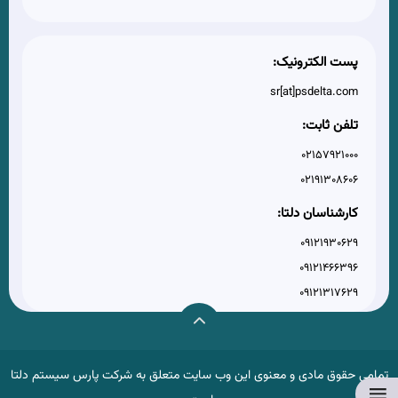
پست الکترونیک:
sr[at]psdelta.com
تلفن ثابت:
02157921000
02191308606
کارشناسان دلتا:
09121930629
09121466396
09121317629
تمامی حقوق مادی و معنوی این وب سایت متعلق به شرکت پارس سیستم دلتا