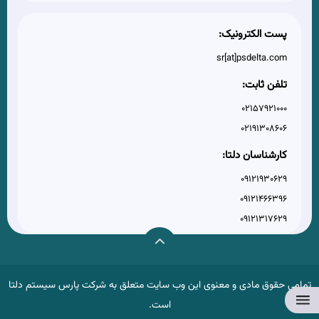
پست الکترونیک:
sr[at]psdelta.com
تلفن ثابت:
02157921000
02191308606
کارشناسان دلتا:
09121930629
09121466396
09121317629
تمامی حقوق مادی و معنوی این وب سایت متعلق به شرکت پارس سیستم دلتا
است.