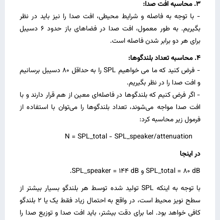
3. محاسبه افت صدا:
- با توجه به فاصله و شرایط محیطی، افت صدا را نیز باید در نظر
بگیریم. به طور معمول، افت صدا در فضاهای باز حدود 6 دسیبل
برای هر دو برابر شدن فاصله است.
4. محاسبه تعداد بلندگوها:
- فرض کنید که ما می‌ خواهیم SPL را به حداقل 80 دسیبل برسانیم
و افت صدا را در نظر بگیریم.
- اگر فرض کنیم که بلندگوها در فاصله‌ای معین از هم قرار دارند و با
افت صدا مواجه می‌شوند، تعداد بلندگوها را می‌توان با استفاده از
فرمول زیر محاسبه کرد:
N = SPL_total - SPL_speaker/attenuation
در اینجا
SPL_total = 80 dB و SPL_speaker = 144 dB.
با توجه به اینکه SPL تولید شده توسط هر بلندگو بسیار بیشتر از
سطح نویز محیط است، در واقع به احتمال زیاد فقط یک یا 2 بلندگو
کافی خواهد بود. اما برای دقت بیشتر، باید افت صدا و توزیع صدا را