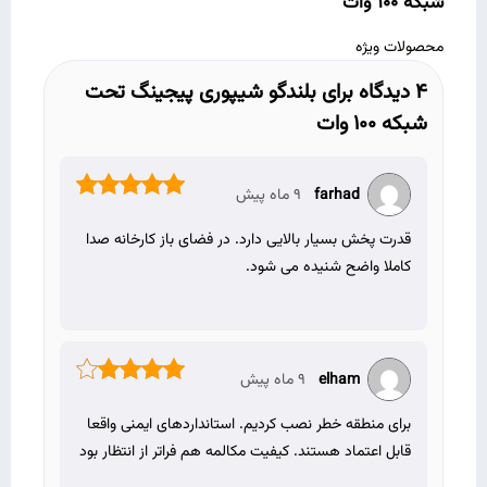
شبکه 100 وات"
محصولات ویژه
4 دیدگاه برای
بلندگو شیپوری پیجینگ تحت
شبکه 100 وات
farhad
9 ماه پیش
نمره
5
از 5
قدرت پخش بسیار بالایی دارد. در فضای باز کارخانه صدا
کاملا واضح شنیده می‌ شود.
elham
9 ماه پیش
نمره
4
از 5
برای منطقه خطر نصب کردیم. استانداردهای ایمنی واقعا
قابل اعتماد هستند. کیفیت مکالمه هم فراتر از انتظار بود