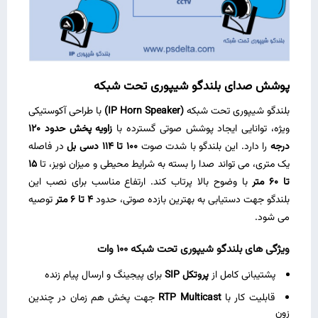
پوشش صدای بلندگو شیپوری تحت شبکه
بلندگو شیپوری تحت شبکه
(IP Horn Speaker)
با طراحی آکوستیکی
ویژه، توانایی ایجاد پوشش صوتی گسترده با
زاویه پخش حدود
120
درجه
را دارد. این بلندگو با شدت صوت
100
تا
114
دسی ‌بل
در فاصله
یک متری، می‌ تواند صدا را بسته به شرایط محیطی و میزان نویز، تا
15
تا
60
متر
با وضوح بالا پرتاب کند. ارتفاع مناسب برای نصب این
بلندگو جهت دستیابی به بهترین بازده صوتی، حدود
4
تا
6
متر
توصیه
می‌ شود.
ویژگی‌ های بلندگو شیپوری تحت شبکه
100
وات
پشتیبانی کامل از
پروتکل
SIP
برای پیجینگ و ارسال پیام زنده
قابلیت کار با
RTP Multicast
جهت پخش هم‌ زمان در چندین
زون