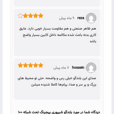
reza
9 ماه پیش
نمره
4
از 5
هم ظاهر صنعتی و هم مقاومت بسیار خوبی دارد. عایق‌
کاری بدنه باعث شده مکالمه داخل کابین بسیار واضح
باشد
hossein
7 ماه پیش
نمره
5
از 5
صدای این بلندگو خیلی رس و واضحه. حتی تو محیط‌ های
بزرگ و پر سر و صدا، پیام‌ها کاملا شنیده میشن
دیدگاه شما در مورد بلندگو شیپوری پیجینگ تحت شبکه 100