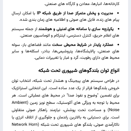
کارخانه‌ها، انبارها، معادن و کارگاه‌ های صنعتی.
مدیریت و پخش متمرکز صدا از طریق شبکه IP
با امکان ارسال
پیام‌ های زنده، فایل‌ های صوتی و اطلاعیه‌ های زمان‌ بندی‌ شده.
یکپارچه‌ سازی با سامانه‌ های امنیتی و هوشمند
از جمله سیستم‌
های اعلام حریق، کنترل دسترسی، اینترکام و اتوماسیون صنعتی.
عملکرد پایدار در شرایط محیطی سخت
مانند فضاهای باز، سوله‌
های صنعتی، پالایشگاه‌ها، پتروشیمی‌ها، بنادر، اسکله‌ها و سایر
محیط‌ های دارای رطوبت، گرد و غبار یا تغییرات دمایی.
انواع توان بلندگوهای شیپوری تحت شبکه
در طراحی سیستم‌ های پیجینگ و هشدار تحت شبکه، انتخاب توان
خروجی بلندگوها فراتر از یک عدد ساده است. این انتخابی استراتژیک
برای تضمین "وضوح و نفوذ صدا" در محیط‌ های عملیاتی است. هر
محیط با توجه به ویژگی‌ های آکوستیک، سطح نویز زمین (Ambient
Noise) و مساحت تحت پوشش، نیازمند راهکار صوتی متفاوتی
است. برای دستیابی به بالاترین راندمان و جلوگیری از اتلاف انرژی یا
ناکارآمدی صوتی، بلندگو های شیپوری تحت شبکه (Network Horn