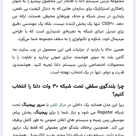
مجموعه پارس سیستم دلتا با افتخار این محصول پیشرو را به عنوان
راهکاری استراتژیک برای سازمان‌ هایی که به دنبال کیفیت بی ‌نقص،
پایداری در بستر شبکه و حذف نویزهای محیطی هستند، ارائه می
‌دهد. CSS30 تنها یک پخش ‌کننده نیست، بلکه یک مهندسی دقیق
برای تبدیل دیتای شبکه به تجربه‌ای شنیداری است که با طراحی
مینیمال خود، شکوه و تکنولوژی را به سقف مجموعه شما می‌آورد.
همین حالا با بازدید از جزئیات فنی این محصول در وب ‌سایت ما،
گامی بلند به سوی هوشمند سازی صوتی بردارید و تفاوت را با
محصولات اختصاصی پارس سیستم دلتا تجربه کنید. هوشمندی،
قدرت و دوام، تنها در یک انتخاب نهفته است.
چرا بلندگوی سقفی تحت شبکه 30 وات دلتا را انتخاب
کنیم؟
زیرا این مدل همانند یک داخلی در
مرکز تلفن
یا
سرور پیجینگ
تحت
شبکه Register می ‌شود و نیاز شما را برای
پیجینگ
، پخش پیام،
موسیقی پس ‌زمینه و سیستم‌ های اعلان عمومی به ‌طور کامل برطرف
می ‌کند. همچنین برخلاف بلندگو های معمولی که فقط یک درایور
ساده دارند، نسخه تحت شبکه دلتا مجهز به برد الکترونیکی هوشمند