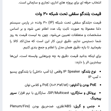
انتخاب حرفه‌ ای برای پروژه‌ های اداری، تجاری و سازمانی است.
قیمت بلندگو سقفی تحت شبکه 30 وات
قیمت «بلندگو سقفی تحت شبکه (IP) 30 وات» در پارس سیستم
دلتا معمولا به‌ صورت ثابتِ یک عدد اعلام نمی‌ شود و بر اساس
مشخصات و متعلقات تعیین می‌شود. چون به لیست قیمت به‌ روز
شما دسترسی ندارم، دقیق‌ ترین کار این است که مدل/کد کالا را
بفرمایید تا بازه دقیق همان مدل را اعلام و جمع‌ بندی کنیم.
برای اینکه بدانید قیمت دقیق به چه چیزهایی وابسته است، این‌ها
بیشترین اثر را دارند:
نوع بلندگو:
IP Speaker واقعی (با آمپ داخلی) یا بلندگوی پسیو
+ آمپ IP
PoE بودن یا آداپتور:
PoE (802.3af/at) و کلاس توان
پروتکل و سازگاری:
SIP/Multicast، سازگاری با نرم‌ افزار/
سرور
پیجینگ
جنس و گریل:
ABS/فلزی، ضدحریق بودن (Plenum/Fire