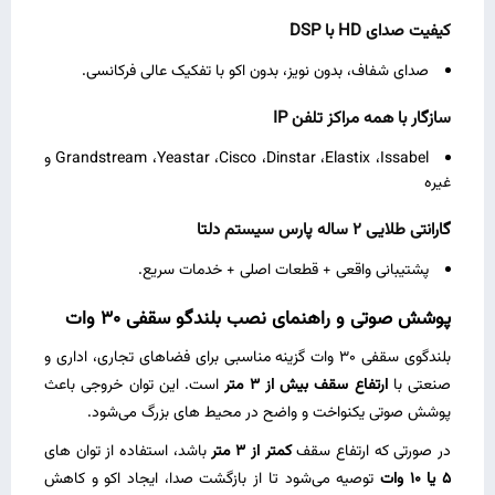
کیفیت صدای
HD
با
DSP
صدای شفاف، بدون نویز، بدون اکو با تفکیک عالی فرکانسی.
سازگار با همه مراکز تلفن
IP
Grandstream ،Yeastar ،Cisco ،Dinstar ،Elastix ،Issabel و
غیره
گارانتی طلایی
2
ساله پارس سیستم دلتا
پشتیبانی واقعی + قطعات اصلی + خدمات سریع.
پوشش صوتی و راهنمای نصب بلندگو سقفی 30 وات
بلندگوی سقفی 30 وات گزینه‌ مناسبی برای فضاهای تجاری، اداری و
صنعتی با
ارتفاع سقف بیش از 3 متر
است. این توان خروجی باعث
پوشش صوتی یکنواخت و واضح در محیط‌ های بزرگ می‌شود.
در صورتی که ارتفاع سقف
کمتر از 3 متر
باشد، استفاده از توان‌ های
5 یا 10 وات
توصیه می‌شود تا از بازگشت صدا، ایجاد اکو و کاهش