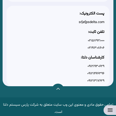
پست الکترونیک:
sr[at]psdelta.com
تلفن ثابت:
02157921000
02191308606
کارشناسان دلتا:
09121930629
09121466396
09121317629
تمامی حقوق مادی و معنوی این وب سایت متعلق به شرکت پارس سیستم دلتا
است.