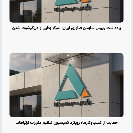
یادداشت رییس سازمان فناوری ایران: تمرکز‌ زدایی و دن‌کیشوت‌ شدن
حمایت از کسب‌وکارها؛ رویکرد کمیسیون تنظیم مقررات ارتباطات