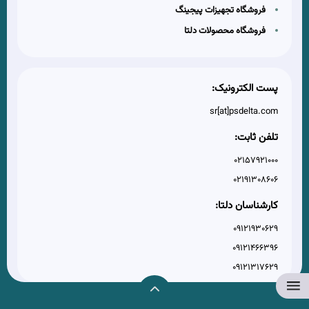
فروشگاه تجهیزات پیجینگ
فروشگاه محصولات دلتا
پست الکترونیک:
sr[at]psdelta.com
تلفن ثابت:
02157921000
02191308606
کارشناسان دلتا:
09121930629
09121466396
09121317629