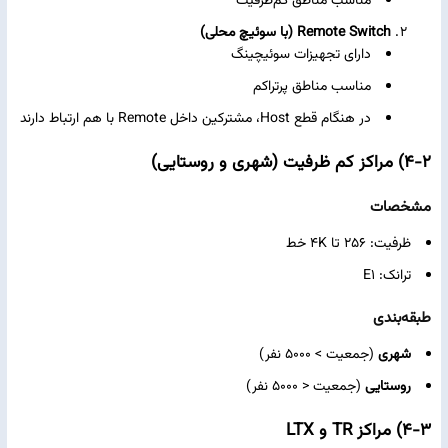
مناسب مناطق کم‌ظرفیت
Remote Switch (با سوئیچ محلی)
دارای تجهیزات سوئیچینگ
مناسب مناطق پرتراکم
در هنگام قطع Host، مشترکین داخل Remote با هم ارتباط دارند
۴-۲) مراکز کم‌ ظرفیت (شهری و روستایی)
مشخصات
ظرفیت: 256 تا 4K خط
ترانک: E1
طبقه‌بندی
شهری
(جمعیت > 5000 نفر)
روستایی
(جمعیت < 5000 نفر)
۴-۳) مراکز TR و LTX