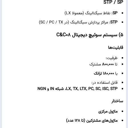
STP / SP
SP
: نقاط سیگنالینگ (معمولا LX)
STP
: مراکز پردازش سیگنالینگ (در SC / PC / TX)
۵) سیستم سوئیچ دیجیتال C&C08
قابلیت‌ها
ظرفیت:
تا
۸۰۰,۰۰۰
مشترک
یا
۱۸۰,۰۰۰ ترانک
قابل استفاده در:
LX, TX, LTX, PC, SC, ISC, STP، شبکه IN و NGN
ساختار
ماژول مرکزی
ماژول‌های مشترکین (تا ۱۲۸ عدد)