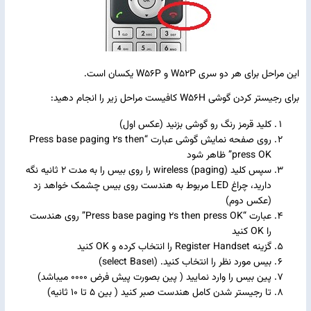
این مراحل برای هر دو سری W52P و W56P یکسان است.
برای رجیستر کردن گوشی W56H کافیست مراحل زیر را انجام دهید:
کلید قرمز رنگ رو گوشی بزنید (عکس اول)
روی صفحه نمایش گوشی عبارت “Press base paging 2s then
press OK” ظاهر شود
سپس کلید wireless (paging) را روی بیس را به مدت 2 ثانیه نگه
دارید، چراغ LED مربوط به هندست روی بیس چشمک خواهد زد
(عکس دوم)
عبارت “Press base paging 2s then press OK” روی هندست
را OK کنید
گزینه Register Handset را انتخاب کرده و OK کنید
بیس مورد نظر را انتخاب کنید. (select Base1)
پین بیس را وارد نمایید ( پین بصورت پیش فرض 0000 میباشد)
تا رجیستر شدن کامل هندست صبر کنید ( بین 5 تا 10 ثانیه)