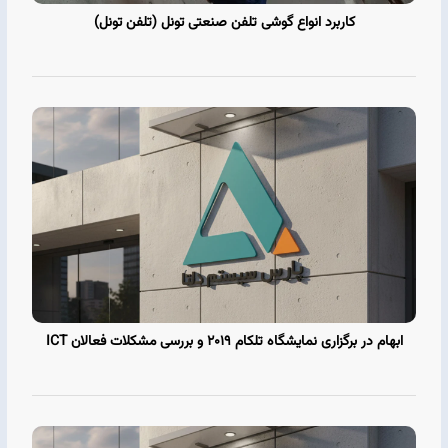
کاربرد انواع گوشی تلفن صنعتی تونل (تلفن تونل)
ابهام در برگزاری نمایشگاه تلکام 2019 و بررسی مشکلات فعالان ICT