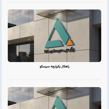
راهکار یکپارچه سیسکو