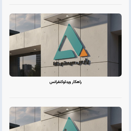
راهکار ویدئوکنفرانس