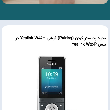
نحوه رجیستر کردن (Pairing) گوشی Yealink W56H در
بیس Yealink W56P