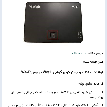
مرجع مقاله :
نت استاک
متن بهینه شده
ترفندها و نکات رجیستر کردن گوشی
W56H
در بیس
W56P
1. آماده‌ سازی اولیه
مطمئن شوید که بیس W56P به برق متصل است و چراغ وضعیت آن
روشن است.
گوشی W56H باید شارژ کافی داشته باشد. حداقل 30٪ شارژ برای انجام