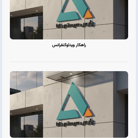
راهکار ویدئوکنفرانس