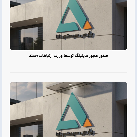
صدور مجوز ماینینگ توسط وزارت ارتباطات+سند