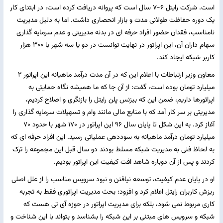
است. شرکت رایتل ۶-۷ سال است که پروانه دریافت کرده است، در ابتدای کار
یک دوره حفاظت طولانی مدت و بازار انحصاری داشت. اما به دلیل مدیریت
نامناسب، فقدان حضور افراد حرفه ای در بدنه مدیریتی و عدم سرمایه گذاری
سهام داران آن، این اپراتور در نهایت توانست در دو یا سه شهر با ۳۰۰ هزار
کاربر شبکه ایجاد کند.
معاون وزیر ارتباطات با اعلام این که در آن مدت درآمد ماهیانه این اپراتور ۲
میلیارد تومان بوده است، گفت: از آن جا که ما همیشه نگاه حمایتی به
اپراتورها داریم، ضمن این که بیزنس پلن رایتل را بازنگری و اصلاح کردیم،
مدیریتی بر سر کار آمد که با منابع مالی مانند وام و تسهیلات سرمایه گذاری را
آغاز کرد. به این شکل تا پایان سال ۹۶ این اپراتور در ۱۷۰ شهر با حدود ۷۰
میلیارد تومان درآمد ماهیانه به سوددهی عملیاتی رسید. این افراد حرفه ای که
به لحاظ فنی به مدیریت شبکه مسلط بودند دو سال قبل این مجموعه را ترک
کردند و پس از آن دوباره شاهد افت کیفیت این اپراتور بودیم.
او در پایان عدم کیفیت، توسعه نیافتن و نبود سرویس مناسب را از علل اصلی
ریزش کاربران رایتل اعلام کرد و افزود: بحث مدیریت اپراتوری فقط به تجربه
کاری مربوط نمی شود، بلکه برای مدیریت اپراتور در حوزه آی تی هست که
شبکه و سرویس های مبتنی بر این شبکه را بشناسد و بتواند با این شناخت و