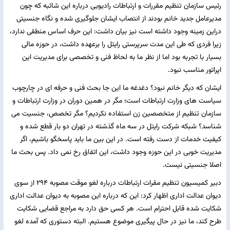
رئیس سازمان تنظیم مقررات و ارتباطات رادیویی درباره این شائبه که چون
مدیرعامل جدید خانم بودند از انتصاب ایشان جلوگیری شده و نگاه جنسیتی
دراین زمینه وجود داشته است نیز بیان داشت: این حرف اساس منطقی ندارد،
زیرا فردی که طی این مدت سرپرستی رایتل را برعهده داشت، در حوزه مالی
بسیار با تجربه بود اما از نظر ما به لحاظ فنی و تخصصی برای مدیریت این
اپراتور مناسب نبود.
ایشان که دیگر خانم نبود؟ دغدغه ما این جا بحث فنی و حرفه ای در چارچوب
سیاست های وزارت ارتباطات است؛ مگر در همین دوران در وزارت ارتباطات و
سازمان تنظیم از متخصصین زن استفاده نکردیم؟ مگر تخصص، جنسیت می
شناسد؟ شبکه شرکت رایتل در سه ماه گذشته در تهران دو بار قطع شده و
کیفیت خدمات از دست رفته است. در این بین ما باید پاسخگو باشیم، اگر
مدیریت خوبی در این حوزه وجود داشت، این اتفاق رخ نمی داد. پس بحث ما
اصلا جنسیتی نیست.
دبیر کمیسیون تنظیم مقرات ارتباطات درباره لغو موقت مصوبه ۲۹۴ از سوی
دیوان عدالت اداری اظهار کرد: این که درباره این مصوبه به دیوان عدالت اداری
شکایت شده قابل احترام است. هر کسی حق دارد به مراجع قضایی شکایت
طرح کند، ما نیز در حال پیگیری موضوع هستیم. البته دستوری که آمده لغو