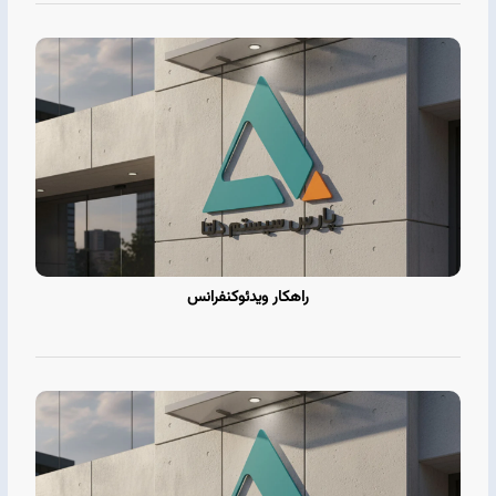
راهکار ویدئوکنفرانس